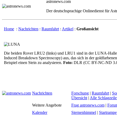
astronews.com
Der deutschsprachige Onlinedienst für As
Home
:
Nachrichten
:
Raumfahrt
:
Artikel
:
Großansicht
Die beiden Rover LRU2 (links) und LRU1 sind in der LUNA-Halle 
Induced Breakdown Spectroscopy) aus, das sich in der goldfarbene
Beispiel einen Stein zu analysieren.
Foto:
DLR (CC BY-NC-ND 3.
Nachrichten
Forschung
|
Raumfahrt
|
So
Übersicht
|
Alle Schlagzeil
Weitere Angebote
Frag astronews.com
|
Foru
Kalender
Sternenhimmel
|
Startrampe