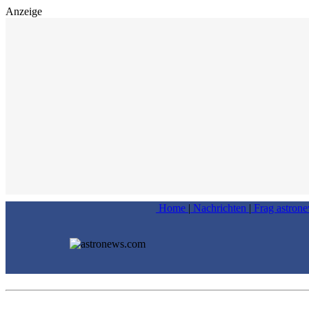
Anzeige
Home
|
Nachrichten
|
Frag astron