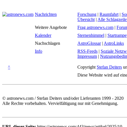
Nachrichten
Forschung
|
Raumfahrt
|
So
Übersicht
|
Alle Schlagzeil
Weitere Angebote
Frag astronews.com
|
Foru
Kalender
Sternenhimmel
|
Startrampe
Nachschlagen
AstroGlossar
|
AstroLinks
Info
RSS-Feeds
|
Soziale Netzw
Impressum
|
Nutzungsbedi
^
Copyright
Stefan Deiters
un
Diese Website wird auf ein
© astronews.com / Stefan Deiters und/oder Lieferanten 1999 - 2020
Alle Rechte vorbehalten. Vervielfältigung nur mit Genehmigung.
URL dieser Seite:
https://astronews.com:443/news/artikel/2025/10