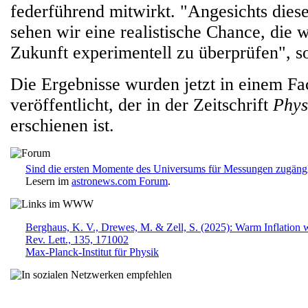
federführend mitwirkt. "Angesichts die
sehen wir eine realistische Chance, die 
Zukunft experimentell zu überprüfen", so
Die Ergebnisse wurden jetzt in einem Fa
veröffentlicht, der in der Zeitschrift
Phys
erschienen ist.
Sind die ersten Momente des Universums für Messungen zugäng
Lesern im
astronews.com Forum
.
Berghaus, K. V., Drewes, M. & Zell, S. (2025): Warm Inflation 
Rev. Lett., 135, 171002
Max-Planck-Institut für Physik