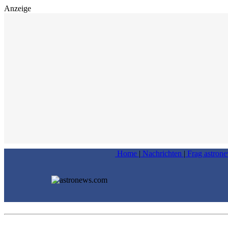
Anzeige
Home
|
Nachrichten
|
Frag astron