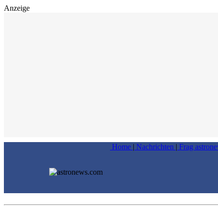
Anzeige
Home
|
Nachrichten
|
Frag astron