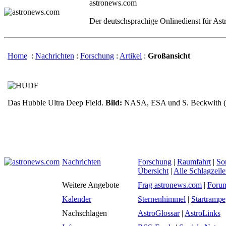
astronews.com
Der deutschsprachige Onlinedienst für As
Home
:
Nachrichten
:
Forschung
:
Artikel
:
Großansicht
Das Hubble Ultra Deep Field.
Bild:
NASA, ESA und S. Beckwith 
Nachrichten
Forschung
|
Raumfahrt
|
So
Übersicht
|
Alle Schlagzeil
Weitere Angebote
Frag astronews.com
|
Foru
Kalender
Sternenhimmel
|
Startrampe
Nachschlagen
AstroGlossar
|
AstroLinks