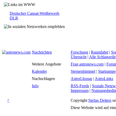
Deutscher Cansat-Wettbewerb
DLR
Nachrichten
Forschung
|
Raumfahrt
|
So
Übersicht
|
Alle Schlagzeil
Weitere Angebote
Frag astronews.com
|
Foru
Kalender
Sternenhimmel
|
Startrampe
Nachschlagen
AstroGlossar
|
AstroLinks
Info
RSS-Feeds
|
Soziale Netzw
Impressum
|
Nutzungsbedi
^
Copyright
Stefan Deiters
un
Diese Website wird auf ein