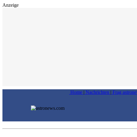
Anzeige
Home
|
Nachrichten
|
Frag astron