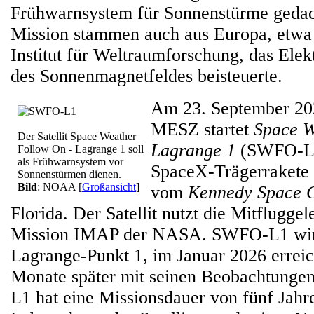
Frühwarnsystem für Sonnenstürme gedach
Mission stammen auch aus Europa, etw
Institut für Weltraumforschung, das Ele
des Sonnenmagnetfeldes beisteuerte.
Am 23. September 20
MESZ startet
Space W
Der Satellit Space Weather
Lagrange 1
(SWFO-L1
Follow On - Lagrange 1 soll
als Frühwarnsystem vor
SpaceX-Trägerraket
Sonnenstürmen dienen.
Bild
: NOAA
[
Großansicht
]
vom
Kennedy Space C
Florida. Der Satellit nutzt die Mitfluggel
Mission IMAP der NASA. SWFO-L1 wird
Lagrange-Punkt 1, im Januar 2026 errei
Monate später mit seinen Beobachtung
L1 hat eine Missionsdauer von fünf Jahr