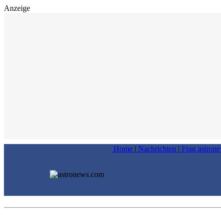
Anzeige
Home
|
Nachrichten
|
Frag astron