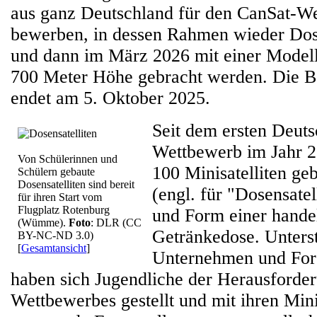
aus ganz Deutschland für den CanSat-W
bewerben, in dessen Rahmen wieder Dose
und dann im März 2026 mit einer Modell
700 Meter Höhe gebracht werden. Die 
endet am 5. Oktober 2025.
Seit dem ersten Deut
Wettbewerb im Jahr 
Von Schülerinnen und
100 Minisatelliten ge
Schülern gebaute
Dosensatelliten sind bereit
(engl. für "Dosensatel
für ihren Start vom
Flugplatz Rotenburg
und Form einer hande
(Wümme).
Foto
: DLR (CC
Getränkedose. Unterst
BY-NC-ND 3.0)
[
Gesamtansicht
]
Unternehmen und Fors
haben sich Jugendliche der Herausforde
Wettbewerbes gestellt und mit ihren Mini