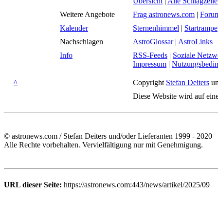
Übersicht
|
Alle Schlagzeil
Weitere Angebote
Frag astronews.com
|
Foru
Kalender
Sternenhimmel
|
Startrampe
Nachschlagen
AstroGlossar
|
AstroLinks
Info
RSS-Feeds
|
Soziale Netzw
Impressum
|
Nutzungsbedi
^
Copyright
Stefan Deiters
un
Diese Website wird auf ein
© astronews.com / Stefan Deiters und/oder Lieferanten 1999 - 2020
Alle Rechte vorbehalten. Vervielfältigung nur mit Genehmigung.
URL dieser Seite:
https://astronews.com:443/news/artikel/2025/09