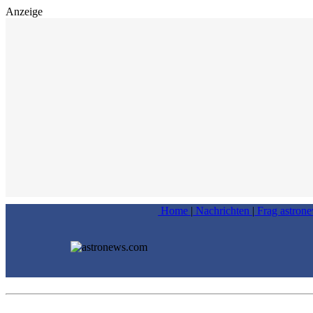
Anzeige
Home
|
Nachrichten
|
Frag astron