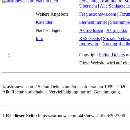
Nachrichten
Forschung
|
Raumfahrt
|
So
Übersicht
|
Alle Schlagzeil
Weitere Angebote
Frag astronews.com
|
Foru
Kalender
Sternenhimmel
|
Startrampe
Nachschlagen
AstroGlossar
|
AstroLinks
Info
RSS-Feeds
|
Soziale Netzw
Impressum
|
Nutzungsbedi
^
Copyright
Stefan Deiters
un
Diese Website wird auf ein
© astronews.com / Stefan Deiters und/oder Lieferanten 1999 - 2020
Alle Rechte vorbehalten. Vervielfältigung nur mit Genehmigung.
URL dieser Seite:
https://astronews.com:443/news/artikel/2025/06