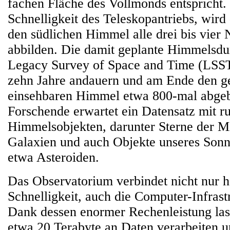
fachen Fläche des Vollmonds entspricht.
Schnelligkeit des Teleskopantriebs, wir
den südlichen Himmel alle drei bis vier 
abbilden. Die damit geplante Himmelsd
Legacy Survey of Space and Time (LSST
zehn Jahre andauern und am Ende den g
einsehbaren Himmel etwa 800-mal abgeb
Forschende erwartet ein Datensatz mit r
Himmelsobjekten, darunter Sterne der Mi
Galaxien und auch Objekte unseres Son
etwa Asteroiden.
Das Observatorium verbindet nicht nur ho
Schnelligkeit, auch die Computer-Infrastr
Dank dessen enormer Rechenleistung las
etwa 20 Terabyte an Daten verarbeiten u