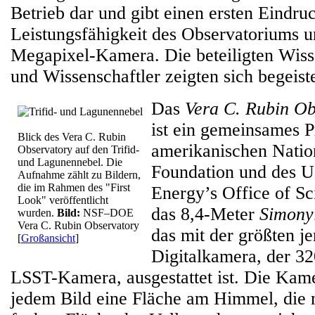
Betrieb dar und gibt einen ersten Eindru
Leistungsfähigkeit des Observatoriums u
Megapixel-Kamera. Die beteiligten Wiss
und Wissenschaftler zeigten sich begeiste
Das
Vera C. Rubin Ob
ist ein gemeinsames P
Blick des Vera C. Rubin
amerikanischen Natio
Observatory auf den Trifid-
und Lagunennebel. Die
Foundation und des U
Aufnahme zählt zu Bildern,
die im Rahmen des "First
Energy’s Office of Sc
Look" veröffentlicht
das 8,4-Meter
Simony
wurden.
Bild:
NSF–DOE
Vera C. Rubin Observatory
das mit der größten j
[
Großansicht
]
Digitalkamera, der 3
LSST-Kamera, ausgestattet ist. Die Kame
jedem Bild eine Fläche am Himmel, die 