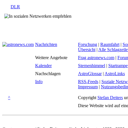
DLR
Nachrichten
Forschung
|
Raumfahrt
|
So
Übersicht
|
Alle Schlagzeil
Weitere Angebote
Frag astronews.com
|
Foru
Kalender
Sternenhimmel
|
Startrampe
Nachschlagen
AstroGlossar
|
AstroLinks
Info
RSS-Feeds
|
Soziale Netzw
Impressum
|
Nutzungsbedi
^
Copyright
Stefan Deiters
un
Diese Website wird auf ein