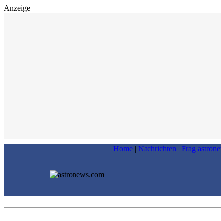
Anzeige
Home
|
Nachrichten
|
Frag astron