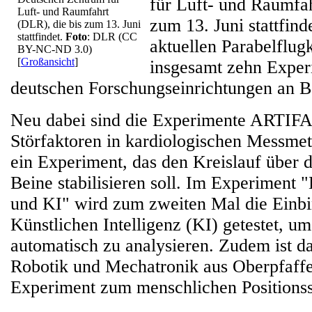
für Luft- und Raumfah
Luft- und Raumfahrt
zum 13. Juni stattfin
(DLR), die bis zum 13. Juni
stattfindet.
Foto
: DLR (CC
aktuellen Parabelflu
BY-NC-ND 3.0)
[
Großansicht
]
insgesamt zehn Exper
deutschen Forschungseinrichtungen an B
Neu dabei sind die Experimente ARTIF
Störfaktoren in kardiologischen Messm
ein Experiment, das den Kreislauf über 
Beine stabilisieren soll. Im Experiment
und KI" wird zum zweiten Mal die Einbi
Künstlichen Intelligenz (KI) getestet, u
automatisch zu analysieren. Zudem ist da
Robotik und Mechatronik aus Oberpfaff
Experiment zum menschlichen Positionssi