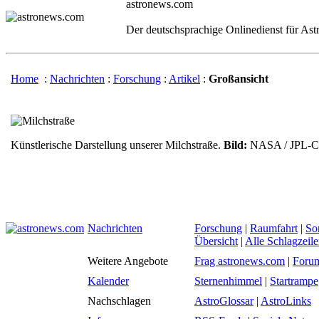
astronews.com
Der deutschsprachige Onlinedienst für As
Home
:
Nachrichten
:
Forschung
:
Artikel
:
Großansicht
Künstlerische Darstellung unserer Milchstraße.
Bild:
NASA / JPL-Ca
Nachrichten
Forschung
|
Raumfahrt
|
So
Übersicht
|
Alle Schlagzeil
Weitere Angebote
Frag astronews.com
|
Foru
Kalender
Sternenhimmel
|
Startrampe
Nachschlagen
AstroGlossar
|
AstroLinks