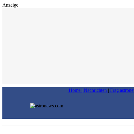
Anzeige
Home
|
Nachrichten
|
Frag astron