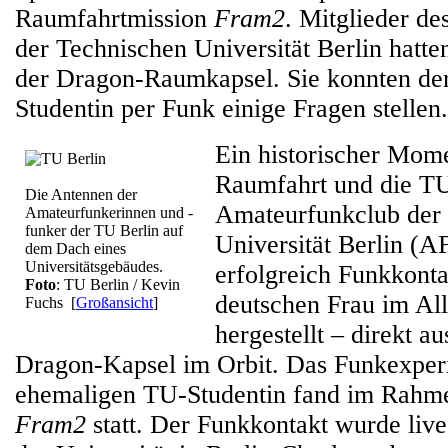
Raumfahrtmission
Fram2
. Mitglieder d
der Technischen Universität Berlin hatte
der Dragon-Raumkapsel. Sie konnten de
Studentin per Funk einige Fragen stellen.
Ein historischer Mome
Raumfahrt und die TU
Die Antennen der
Amateurfunkclub der
Amateurfunkerinnen und -
funker der TU Berlin auf
Universität Berlin (
dem Dach eines
Universitätsgebäudes.
erfolgreich Funkkonta
Foto
: TU Berlin / Kevin
deutschen Frau im Al
Fuchs
[
Großansicht
]
hergestellt – direkt a
Dragon-Kapsel im Orbit. Das Funkexper
ehemaligen TU-Studentin fand im Rahme
Fram2
statt. Der Funkkontakt wurde li