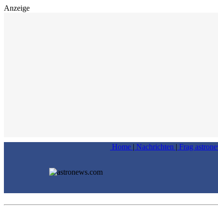
Anzeige
Home
|
Nachrichten
|
Frag astron