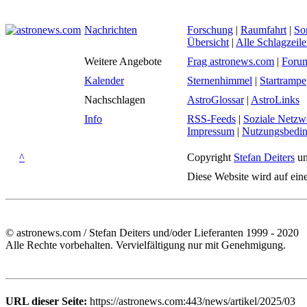
Nachrichten
Forschung
|
Raumfahrt
|
So
Übersicht
|
Alle Schlagzeil
Weitere Angebote
Frag astronews.com
|
Foru
Kalender
Sternenhimmel
|
Startrampe
Nachschlagen
AstroGlossar
|
AstroLinks
Info
RSS-Feeds
|
Soziale Netzw
Impressum
|
Nutzungsbedi
^
Copyright
Stefan Deiters
un
Diese Website wird auf ein
© astronews.com / Stefan Deiters und/oder Lieferanten 1999 - 2020
Alle Rechte vorbehalten. Vervielfältigung nur mit Genehmigung.
URL dieser Seite:
https://astronews.com:443/news/artikel/2025/03