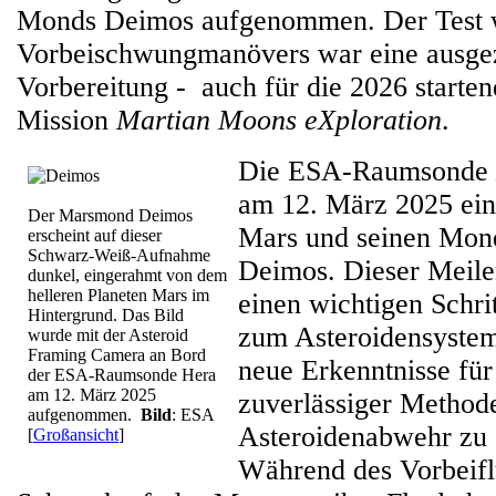
Monds Deimos aufgenommen. Der Test 
Vorbeischwungmanövers war eine ausge
Vorbereitung - auch für die 2026 start
Mission
Martian Moons eXploration
.
Die ESA-Raumsonde
am 12. März 2025 ein
Der Marsmond Deimos
Mars und seinen Mon
erscheint auf dieser
Schwarz-Weiß-Aufnahme
Deimos. Dieser Meile
dunkel, eingerahmt von dem
helleren Planeten Mars im
einen wichtigen Schr
Hintergrund. Das Bild
zum Asteroidensyste
wurde mit der Asteroid
Framing Camera an Bord
neue Erkenntnisse für
der ESA-Raumsonde Hera
am 12. März 2025
zuverlässiger Method
aufgenommen.
Bild
: ESA
Asteroidenabwehr zu 
[
Großansicht
]
Während des Vorbeifl