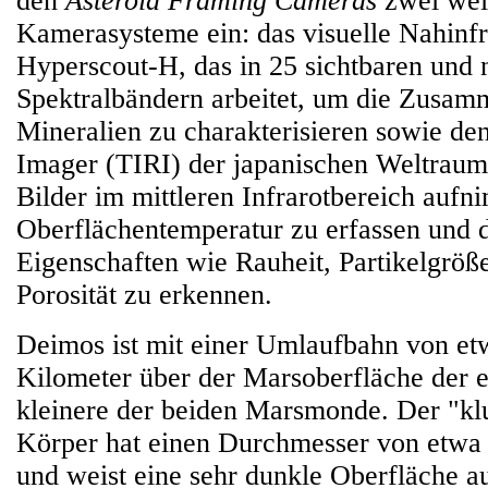
den
Asteroid Framing Cameras
zwei wei
Kamerasysteme ein: das visuelle Nahinf
Hyperscout-H, das in 25 sichtbaren und 
Spektralbändern arbeitet, um die Zusam
Mineralien zu charakterisieren sowie de
Imager (TIRI) der japanischen Weltrau
Bilder im mittleren Infrarotbereich aufn
Oberflächentemperatur zu erfassen und d
Eigenschaften wie Rauheit, Partikelgröß
Porosität zu erkennen.
Deimos ist mit einer Umlaufbahn von et
Kilometer über der Marsoberfläche der e
kleinere der beiden Marsmonde. Der "k
Körper hat einen Durchmesser von etwa
und weist eine sehr dunkle Oberfläche a