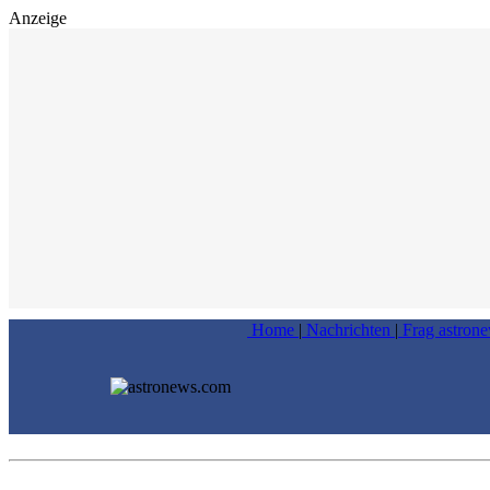
Anzeige
Home
|
Nachrichten
|
Frag astron