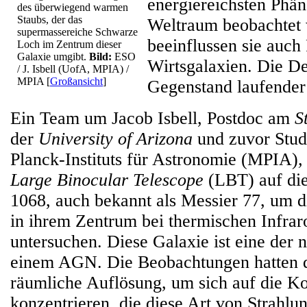
energiereichsten Phä
des überwiegend warmen
Staubs, der das
Weltraum beobachtet
supermassereiche Schwarze
beeinflussen sie auch 
Loch im Zentrum dieser
Galaxie umgibt.
Bild:
ESO
Wirtsgalaxien. Die De
/ J. Isbell (UofA, MPIA) /
MPIA
[
Großansicht
]
Gegenstand laufender
Ein Team um Jacob Isbell, Postdoc am
S
der
University of Arizona
und zuvor Stu
Planck-Instituts für Astronomie (MPIA)
,
Large Binocular Telescope
(LBT) auf di
1068, auch bekannt als Messier 77, um d
in ihrem Zentrum bei thermischen Infrar
untersuchen. Diese Galaxie ist eine der 
einem AGN. Die Beobachtungen hatten d
räumliche Auflösung, um sich auf die 
konzentrieren, die diese Art von Strahlu