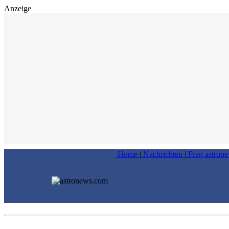
Anzeige
Home
|
Nachrichten
|
Frag astron