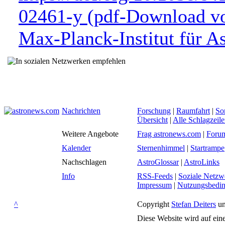
02461-y (pdf-Download 
Max-Planck-Institut für A
Nachrichten
Forschung
|
Raumfahrt
|
So
Übersicht
|
Alle Schlagzeil
Weitere Angebote
Frag astronews.com
|
Foru
Kalender
Sternenhimmel
|
Startrampe
Nachschlagen
AstroGlossar
|
AstroLinks
Info
RSS-Feeds
|
Soziale Netzw
Impressum
|
Nutzungsbedi
^
Copyright
Stefan Deiters
un
Diese Website wird auf ein