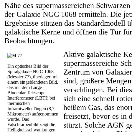
Nähe des supermassereichen Schwarzen
der Galaxie NGC 1068 ermitteln. Die jetz
Ergebnisse stützen das Standardmodell ü
galaktische Kerne und öffnen die Tür für
Beobachtungen.
Aktive galaktische K
supermassereiche Sc
Ein optisches Bild der
Zentrum von Galaxien
Spiralgalaxie NGC 1068
(Messier 77), überlagert mit
sind, größere Mengen
einem eingeblendeten Bild,
das mit dem Large
verschlingen. Bei die
Binocular Telescope
sich eine schnell roti
Interferometer (LBTI) bei
thermischen
heißem Gas, das eno
Infrarotwellenlängen (8,7
Mikrometer) aufgenommen
freisetzt, bevor es i
wurde. Das
stürzt. Solche AGN g
Falschfarbenbild zeigt die
Helligkeitsschwankungen