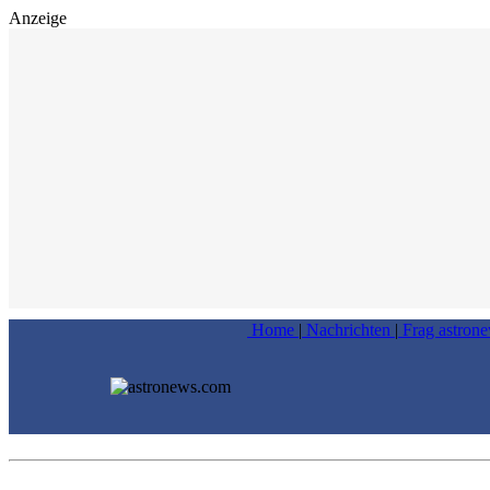
Anzeige
Home
|
Nachrichten
|
Frag astron