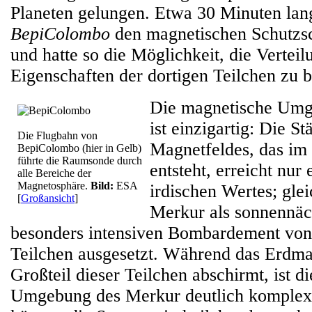
Planeten gelungen. Etwa 30 Minuten lan
BepiColombo
den magnetischen Schutzsc
und hatte so die Möglichkeit, die Vertei
Eigenschaften der dortigen Teilchen zu 
Die magnetische Umg
ist einzigartig: Die St
Die Flugbahn von
Magnetfeldes, das im 
BepiColombo (hier in Gelb)
führte die Raumsonde durch
entsteht, erreicht nur
alle Bereiche der
Magnetosphäre.
Bild:
ESA
irdischen Wertes; gleic
[
Großansicht
]
Merkur als sonnennäc
besonders intensiven Bombardement vo
Teilchen ausgesetzt. Während das Erdma
Großteil dieser Teilchen abschirmt, ist di
Umgebung des Merkur deutlich komple