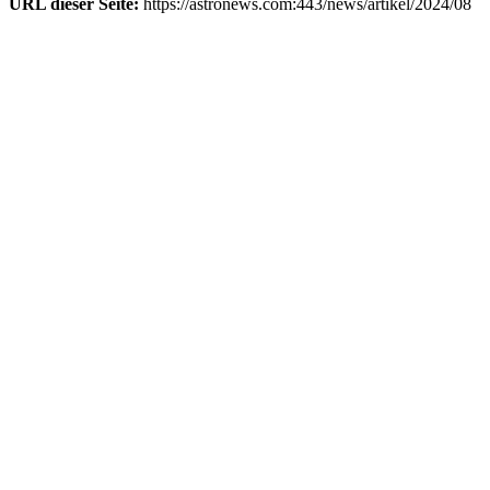
URL dieser Seite:
https://astronews.com:443/news/artikel/2024/08