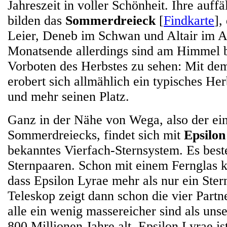
Jahreszeit in voller Schönheit. Ihre auffä
bilden das
Sommerdreieck
[
Findkarte
],
Leier, Deneb im Schwan und Altair im A
Monatsende allerdings sind am Himmel be
Vorboten des Herbstes zu sehen: Mit de
erobert sich allmählich ein typisches He
und mehr seinen Platz.
Ganz in der Nähe von Wega, also der ei
Sommerdreiecks, findet sich mit
Epsilon
bekanntes Vierfach-Sternsystem. Es best
Sternpaaren. Schon mit einem Fernglas 
dass Epsilon Lyrae mehr als nur ein Stern
Teleskop zeigt dann schon die vier Partn
alle ein wenig massereicher sind als un
800 Millionen Jahre alt. Epsilon Lyrae is