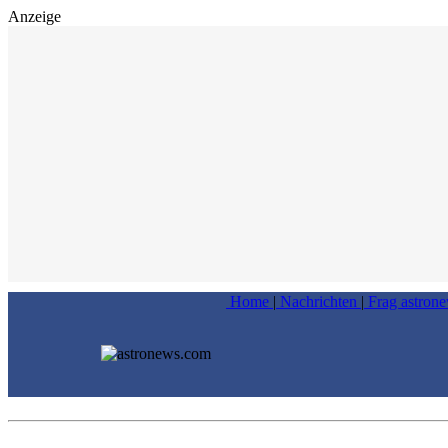
Anzeige
Home
|
Nachrichten
|
Frag astron