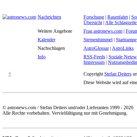
Nachrichten
Forschung
|
Raumfahrt
|
So
Übersicht
|
Alle Schlagzeil
Weitere Angebote
Frag astronews.com
|
Foru
Kalender
Sternenhimmel
|
Startrampe
Nachschlagen
AstroGlossar
|
AstroLinks
Info
RSS-Feeds
|
Soziale Netzw
Impressum
|
Nutzungsbedi
^
Copyright
Stefan Deiters
un
Diese Website wird auf ein
© astronews.com / Stefan Deiters und/oder Lieferanten 1999 - 2020
Alle Rechte vorbehalten. Vervielfältigung nur mit Genehmigung.