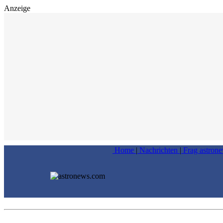
Anzeige
Home
|
Nachrichten
|
Frag astron