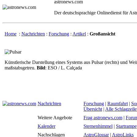
astronews.com
Der deutschsprachige Onlinedienst für As
Home
:
Nachrichten
:
Forschung
:
Artikel
:
Großansicht
Künstlerische Darstellung eines Systems aus Pulsar (rechts) und Wei
maßstabsgetreu.
Bild
:
ESO / L. Calçada
Nachrichten
Forschung
|
Raumfahrt
|
So
Übersicht
|
Alle Schlagzeil
Weitere Angebote
Frag astronews.com
|
Foru
Kalender
Sternenhimmel
|
Startrampe
Nachschlagen
AstroGlossar
|
AstroLinks