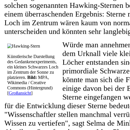
solchen sogenannten Hawking-Sternen b
einem überraschenden Ergebnis: Sterne
Loch im Zentrum wären kaum von norm
unterscheiden und könnten sehr langlebig
Würde man annehmen,
dem Urknall viele kl
Künstlerische Darstellung
Löcher entstanden si
des Gedankenexperiments,
ein kleines Schwarzes Loch
primordiale Schwarze
im Zentrum der Sonne zu
platzieren.
Bild:
MPA,
könnte man sich die F
Wikimedia / Creative
einige davon bei der 
Commons (Hintergrund)
[
Großansicht
]
Sterne eingefangen w
für die Entwicklung dieser Sterne bedeu
"Wissenschaftler stellen manchmal verrü
Wissen zu vertiefen", sagt Selma de Min