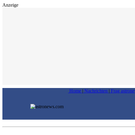
Anzeige
Home
|
Nachrichten
|
Frag astron