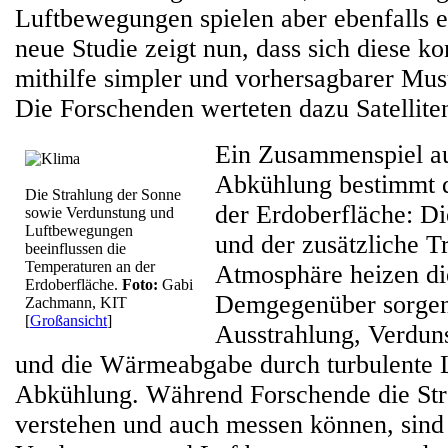
Luftbewegungen spielen aber ebenfalls e
neue Studie zeigt nun, dass sich diese 
mithilfe simpler und vorhersagbarer Must
Die Forschenden werteten dazu Satellite
Ein Zusammenspiel a
Abkühlung bestimmt 
Die Strahlung der Sonne
der Erdoberfläche: D
sowie Verdunstung und
Luftbewegungen
und der zusätzliche T
beeinflussen die
Temperaturen an der
Atmosphäre heizen di
Erdoberfläche.
Foto:
Gabi
Demgegenüber sorgen
Zachmann, KIT
[
Großansicht
]
Ausstrahlung, Verdun
und die Wärmeabgabe durch turbulente 
Abkühlung. Während Forschende die Stra
verstehen und auch messen können, sind 