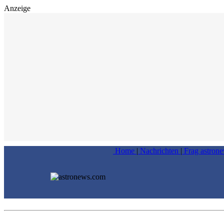
Anzeige
Home
|
Nachrichten
|
Frag astron