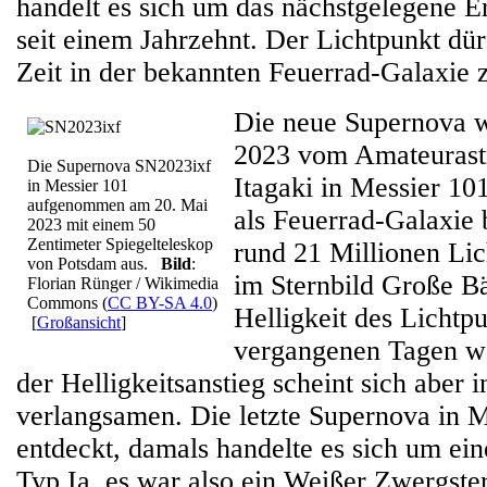
handelt es sich um das nächstgelegene Er
seit einem Jahrzehnt. Der Lichtpunkt dür
Zeit in der bekannten Feuerrad-Galaxie z
Die neue Supernova 
2023 vom Amateurast
Die Supernova SN2023ixf
Itagaki in Messier 10
in Messier 101
aufgenommen am 20. Mai
als Feuerrad-Galaxie 
2023 mit einem 50
Zentimeter Spiegelteleskop
rund 21 Millionen Lic
von Potsdam aus.
Bild
:
im Sternbild Große Bä
Florian Rünger / Wikimedia
Commons (
CC BY-SA 4.0
)
Helligkeit des Lichtpu
[
Großansicht
]
vergangenen Tagen w
der Helligkeitsanstieg scheint sich aber 
verlangsamen. Die letzte Supernova in 
entdeckt, damals handelte es sich um e
Typ Ia, es war also ein Weißer Zwergstern