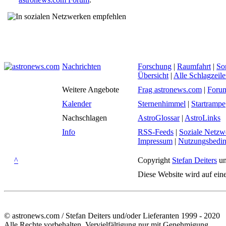
Nachrichten
Forschung
|
Raumfahrt
|
So
Übersicht
|
Alle Schlagzeil
Weitere Angebote
Frag astronews.com
|
Foru
Kalender
Sternenhimmel
|
Startrampe
Nachschlagen
AstroGlossar
|
AstroLinks
Info
RSS-Feeds
|
Soziale Netzw
Impressum
|
Nutzungsbedi
^
Copyright
Stefan Deiters
un
Diese Website wird auf ein
© astronews.com / Stefan Deiters und/oder Lieferanten 1999 - 2020
Alle Rechte vorbehalten. Vervielfältigung nur mit Genehmigung.