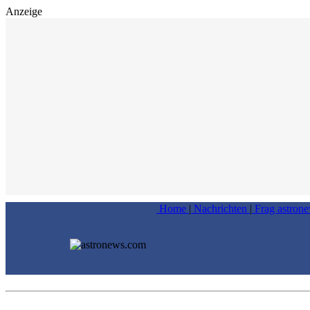
Anzeige
Home
|
Nachrichten
|
Frag astron