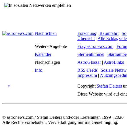
Nachrichten
Forschung
|
Raumfahrt
|
So
Übersicht
|
Alle Schlagzeil
Weitere Angebote
Frag astronews.com
|
Foru
Kalender
Sternenhimmel
|
Startrampe
Nachschlagen
AstroGlossar
|
AstroLinks
Info
RSS-Feeds
|
Soziale Netzw
Impressum
|
Nutzungsbedi
^
Copyright
Stefan Deiters
un
Diese Website wird auf ein
© astronews.com / Stefan Deiters und/oder Lieferanten 1999 - 2020
Alle Rechte vorbehalten. Vervielfältigung nur mit Genehmigung.