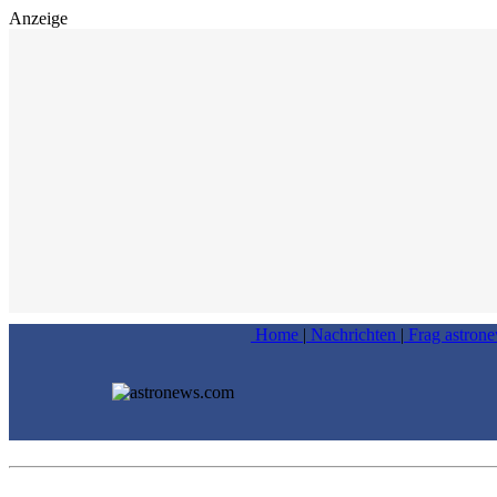
Anzeige
Home
|
Nachrichten
|
Frag astron