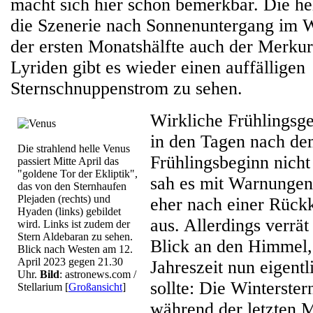
macht sich hier schon bemerkbar. Die he
die Szenerie nach Sonnenuntergang im W
der ersten Monatshälfte auch der Merkur
Lyriden gibt es wieder einen auffälligen
Sternschnuppenstrom zu sehen.
Wirkliche Frühlingsge
in den Tagen nach de
Die strahlend helle Venus
Frühlingsbeginn nicht 
passiert Mitte April das
"goldene Tor der Ekliptik",
sah es mit Warnungen
das von den Sternhaufen
Plejaden (rechts) und
eher nach einer Rück
Hyaden (links) gebildet
aus. Allerdings verrät
wird. Links ist zudem der
Stern Aldebaran zu sehen.
Blick an den Himmel, 
Blick nach Westen am 12.
April 2023 gegen 21.30
Jahreszeit nun eigentl
Uhr.
Bild
: astronews.com /
sollte: Die Winterster
Stellarium
[
Großansicht
]
während der letzten M