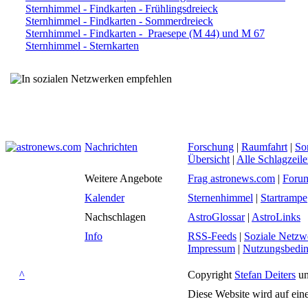
Sternhimmel - Findkarten - Frühlingsdreieck
Sternhimmel - Findkarten - Sommerdreieck
Sternhimmel - Findkarten - Praesepe (M 44) und M 67
Sternhimmel - Sternkarten
Nachrichten
Forschung
|
Raumfahrt
|
So
Übersicht
|
Alle Schlagzeil
Weitere Angebote
Frag astronews.com
|
Foru
Kalender
Sternenhimmel
|
Startrampe
Nachschlagen
AstroGlossar
|
AstroLinks
Info
RSS-Feeds
|
Soziale Netzw
Impressum
|
Nutzungsbedi
^
Copyright
Stefan Deiters
un
Diese Website wird auf ein