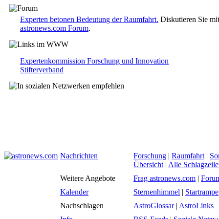
Experten betonen Bedeutung der Raumfahrt.
Diskutieren Sie mi
astronews.com Forum
.
Expertenkommission Forschung und Innovation
Stifterverband
Nachrichten
Forschung
|
Raumfahrt
|
So
Übersicht
|
Alle Schlagzeil
Weitere Angebote
Frag astronews.com
|
Foru
Kalender
Sternenhimmel
|
Startrampe
Nachschlagen
AstroGlossar
|
AstroLinks