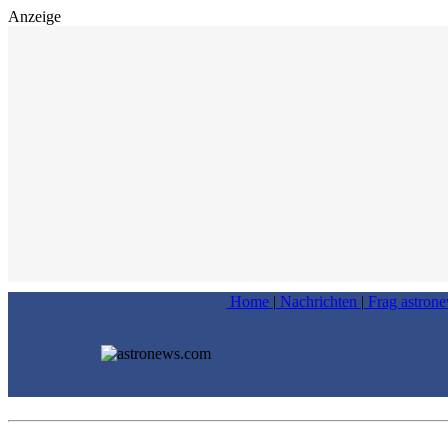
Anzeige
Home
|
Nachrichten
|
Frag astron