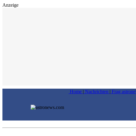
Anzeige
Home
|
Nachrichten
|
Frag astron