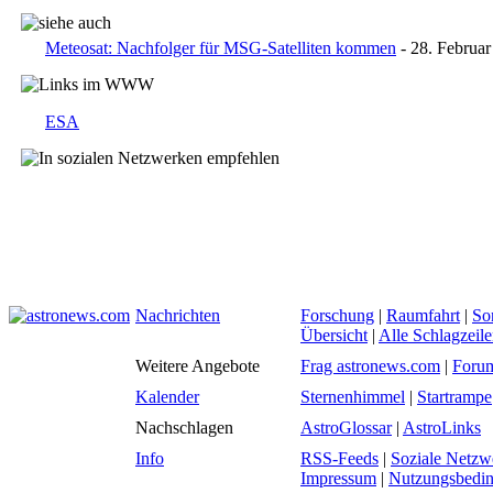
Meteosat: Nachfolger für MSG-Satelliten kommen
- 28. Februar
ESA
Nachrichten
Forschung
|
Raumfahrt
|
So
Übersicht
|
Alle Schlagzeil
Weitere Angebote
Frag astronews.com
|
Foru
Kalender
Sternenhimmel
|
Startrampe
Nachschlagen
AstroGlossar
|
AstroLinks
Info
RSS-Feeds
|
Soziale Netzw
Impressum
|
Nutzungsbedi