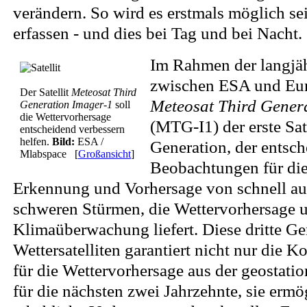
verändern. So wird es erstmals möglich sei
erfassen - und dies bei Tag und bei Nacht.
Im Rahmen der langjäh
zwischen ESA und Eume
Der Satellit
Meteosat Third
Meteosat Third Gener
Generation Imager-1
soll
die Wettervorhersage
(MTG-I1) der erste Sat
entscheidend verbessern
helfen.
Bild:
ESA /
Generation, der entsc
Mlabspace
[
Großansicht
]
Beobachtungen für die
Erkennung und Vorhersage von schnell a
schweren Stürmen, die Wettervorhersage 
Klimaüberwachung liefert. Diese dritte G
Wettersatelliten garantiert nicht nur die K
für die Wettervorhersage aus der geostat
für die nächsten zwei Jahrzehnte, sie ermö