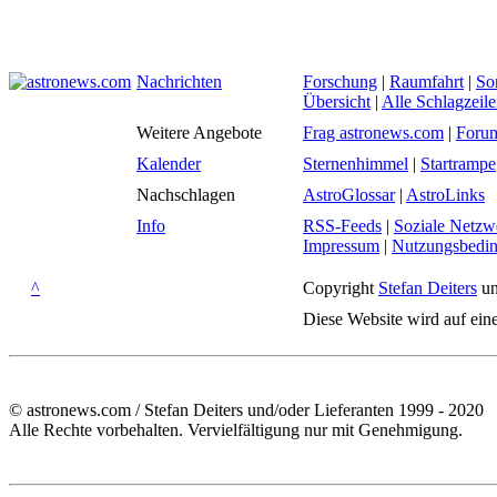
Nachrichten
Forschung
|
Raumfahrt
|
So
Übersicht
|
Alle Schlagzeil
Weitere Angebote
Frag astronews.com
|
Foru
Kalender
Sternenhimmel
|
Startrampe
Nachschlagen
AstroGlossar
|
AstroLinks
Info
RSS-Feeds
|
Soziale Netzw
Impressum
|
Nutzungsbedi
^
Copyright
Stefan Deiters
un
Diese Website wird auf ein
© astronews.com / Stefan Deiters und/oder Lieferanten 1999 - 2020
Alle Rechte vorbehalten. Vervielfältigung nur mit Genehmigung.