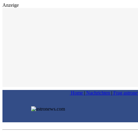
Anzeige
Home
|
Nachrichten
|
Frag astron