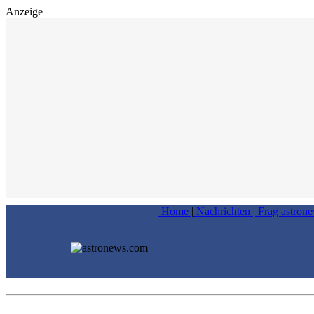
Anzeige
Home
|
Nachrichten
|
Frag astron