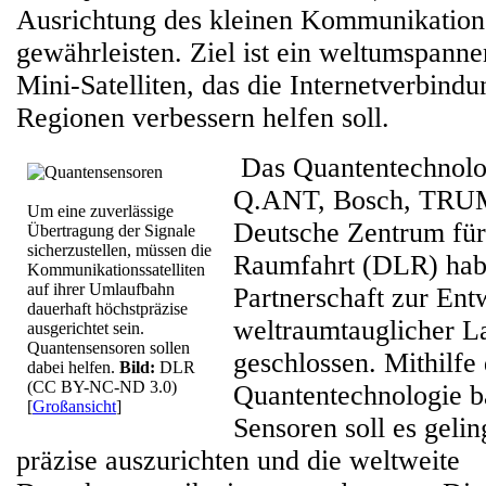
Ausrichtung des kleinen Kommunikations
gewährleisten. Ziel ist ein weltumspann
Mini-Satelliten, das die Internetverbind
Regionen verbessern helfen soll.
Das Quantentechnolog
Q.ANT, Bosch, TRUM
Um eine zuverlässige
Deutsche Zentrum für
Übertragung der Signale
sicherzustellen, müssen die
Raumfahrt (DLR) hab
Kommunikationssatelliten
auf ihrer Umlaufbahn
Partnerschaft zur Ent
dauerhaft höchstpräzise
weltraumtauglicher L
ausgerichtet sein.
Quantensensoren sollen
geschlossen. Mithilfe 
dabei helfen.
Bild:
DLR
(CC BY-NC-ND 3.0)
Quantentechnologie b
[
Großansicht
]
Sensoren soll es gelin
präzise auszurichten und die weltweite