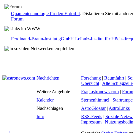
Quantentechnologie für den Erdorbit
. Diskutieren Sie mit ander
Forum
.
Ferdinand-Braun-Institut gGmbH Leibniz-Institut für Höchstfre
Nachrichten
Forschung
|
Raumfahrt
|
So
Übersicht
|
Alle Schlagzeil
Weitere Angebote
Frag astronews.com
|
Foru
Kalender
Sternenhimmel
|
Startrampe
Nachschlagen
AstroGlossar
|
AstroLinks
Info
RSS-Feeds
|
Soziale Netzw
Impressum
|
Nutzungsbedi