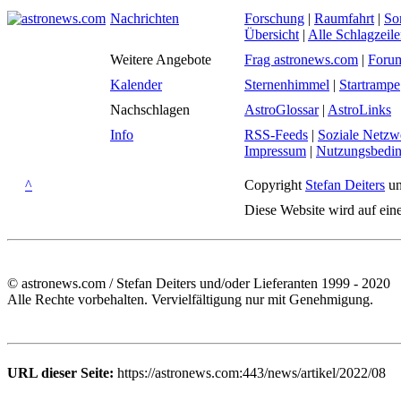
Nachrichten
Forschung
|
Raumfahrt
|
So
Übersicht
|
Alle Schlagzeil
Weitere Angebote
Frag astronews.com
|
Foru
Kalender
Sternenhimmel
|
Startrampe
Nachschlagen
AstroGlossar
|
AstroLinks
Info
RSS-Feeds
|
Soziale Netzw
Impressum
|
Nutzungsbedi
^
Copyright
Stefan Deiters
un
Diese Website wird auf ein
© astronews.com / Stefan Deiters und/oder Lieferanten 1999 - 2020
Alle Rechte vorbehalten. Vervielfältigung nur mit Genehmigung.
URL dieser Seite:
https://astronews.com:443/news/artikel/2022/08