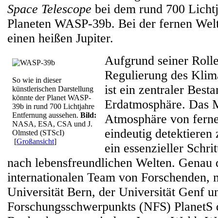
Space Telescope
bei dem rund 700 Lichtj
Planeten WASP-39b. Bei der fernen Welt
einen heißen Jupiter.
Aufgrund seiner Rolle
Regulierung des Klim
So wie in dieser
ist ein zentraler Besta
künstlerischen Darstellung
könnte der Planet WASP-
Erdatmosphäre. Das M
39b in rund 700 Lichtjahre
Entfernung aussehen.
Bild:
Atmosphäre von fern
NASA, ESA, CSA und J.
eindeutig detektieren 
Olmsted (STScI)
[
Großansicht
]
ein essenzieller Schri
nach lebensfreundlichen Welten. Genau d
internationalen Team von Forschenden, m
Universität Bern, der Universität Genf 
Forschungsschwerpunkts (NFS) PlanetS