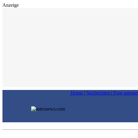
Anzeige
Home
|
Nachrichten
|
Frag astron