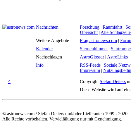
Nachrichten
Forschung
|
Raumfahrt
|
So
Übersicht
|
Alle Schlagzeil
Weitere Angebote
Frag astronews.com
|
Foru
Kalender
Sternenhimmel
|
Startrampe
Nachschlagen
AstroGlossar
|
AstroLinks
Info
RSS-Feeds
|
Soziale Netzw
Impressum
|
Nutzungsbedi
^
Copyright
Stefan Deiters
un
Diese Website wird auf ein
© astronews.com / Stefan Deiters und/oder Lieferanten 1999 - 2020
Alle Rechte vorbehalten. Vervielfältigung nur mit Genehmigung.