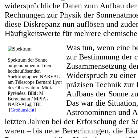
widersprüchliche Daten zum Aufbau der
Rechnungen zur Physik der Sonnenatmo
diese Diskrepanz nun auflösen und zudem
Häufigkeitswerte für mehrere chemische 
Was tun, wenn eine 
zur Bestimmung der 
Spektrum der Sonne,
Zusammensetzung der
aufgenommen mit dem
hochauflösenden
Widerspruch zu einer 
Spektrographen NARVAL
am Télescope Bernard Lyot
präzisen Technik zur 
des Observatoire Midi-
Aufbaus der Sonne zu
Pyrénées.
Bild:
M.
Bergemann / MPIA /
Das war die Situation,
NARVAL@TBL
[
Großansicht
]
Astronominnen und A
letzten Jahren bei der Erforschung der S
waren – bis neue Berechnungen, die Eka