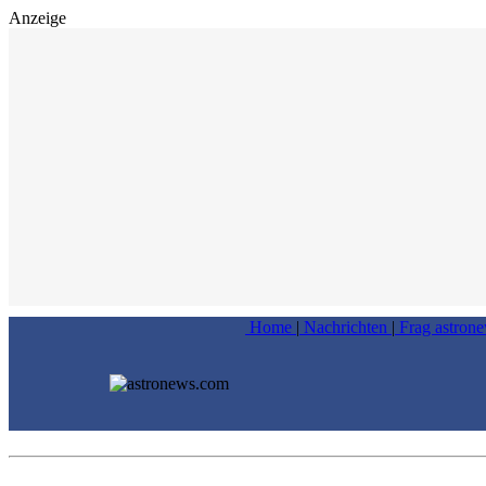
Anzeige
Home
|
Nachrichten
|
Frag astron