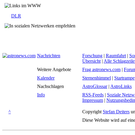
DLR
Nachrichten
Forschung
|
Raumfahrt
|
So
Übersicht
|
Alle Schlagzeil
Weitere Angebote
Frag astronews.com
|
Foru
Kalender
Sternenhimmel
|
Startrampe
Nachschlagen
AstroGlossar
|
AstroLinks
Info
RSS-Feeds
|
Soziale Netzw
Impressum
|
Nutzungsbedi
^
Copyright
Stefan Deiters
un
Diese Website wird auf ein