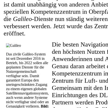
ist damit unabhängig von anderen Anbiet
speziellen Kompetenzzentrum in Oberpfa
die
Galileo
-Dienste nun ständig weiteren
verbessert werden. Jetzt wurde das Zentr
eröffnet.
Die besten Navigation
den höchsten Nutzen f
Das zivile Galileo-System
Anwenderinnen und A
ist seit Dezember 2016 in
Betrieb, bis 2022 sollen alle
Genau daran arbeitet 
geplanten Dienste für die
Nutzergemeinschaft
Kompetenzzentrum i
verfügbar sein. Damit
Zentrum für Luft- un
garantiert Europa den
uneingeschränkten Zugang
Gemeinsam mit den In
zu einem eigenen globalen
Satellitennavigationssystem,
Einrichtungen des DL
auch wenn andere Systeme
Partnern werden Produ
nicht verfügbar sind oder an
Genauigkeit verlieren.
Bild: