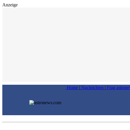
Anzeige
Home
|
Nachrichten
|
Frag astron