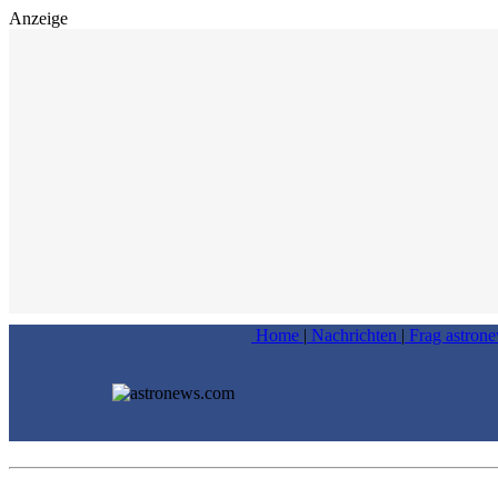
Anzeige
Home
|
Nachrichten
|
Frag astron