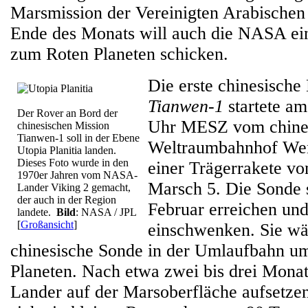
Marsmission der Vereinigten Arabischen
Ende des Monats will auch die NASA ei
zum Roten Planeten schicken.
Die erste chinesische
Tianwen-1
startete a
Der Rover an Bord der
Uhr MESZ vom chine
chinesischen Mission
Tianwen-1 soll in der Ebene
Weltraumbahnhof Wen
Utopia Planitia landen.
Dieses Foto wurde in den
einer Trägerrakete v
1970er Jahren vom NASA-
Marsch 5. Die Sonde 
Lander Viking 2 gemacht,
der auch in der Region
Februar erreichen und
landete.
Bild
: NASA / JPL
[
Großansicht
]
einschwenken. Sie wär
chinesische Sonde in der Umlaufbahn u
Planeten. Nach etwa zwei bis drei Monat
Lander auf der Marsoberfläche aufsetze