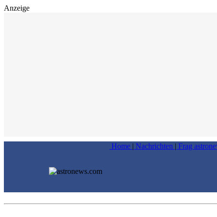
Anzeige
Home
|
Nachrichten
|
Frag astron