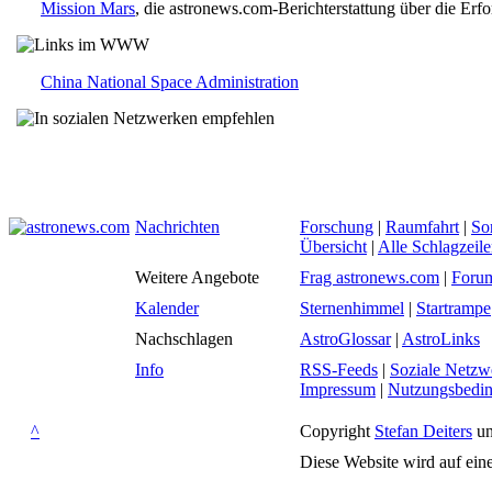
Mission Mars
, die astronews.com-Berichterstattung über die Erf
China National Space Administration
Nachrichten
Forschung
|
Raumfahrt
|
So
Übersicht
|
Alle Schlagzeil
Weitere Angebote
Frag astronews.com
|
Foru
Kalender
Sternenhimmel
|
Startrampe
Nachschlagen
AstroGlossar
|
AstroLinks
Info
RSS-Feeds
|
Soziale Netzw
Impressum
|
Nutzungsbedi
^
Copyright
Stefan Deiters
un
Diese Website wird auf ein