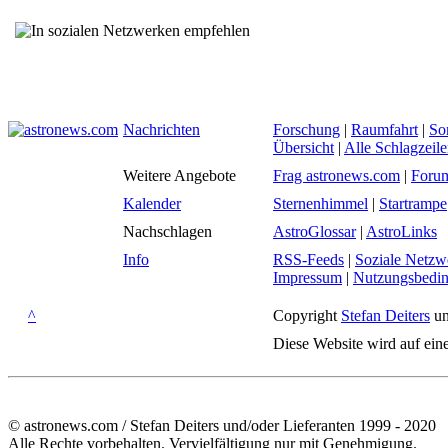
Nachrichten
Forschung
|
Raumfahrt
|
So
Übersicht
|
Alle Schlagzeil
Weitere Angebote
Frag astronews.com
|
Foru
Kalender
Sternenhimmel
|
Startrampe
Nachschlagen
AstroGlossar
|
AstroLinks
Info
RSS-Feeds
|
Soziale Netzw
Impressum
|
Nutzungsbedi
^
Copyright
Stefan Deiters
un
Diese Website wird auf ein
© astronews.com / Stefan Deiters und/oder Lieferanten 1999 - 2020
Alle Rechte vorbehalten. Vervielfältigung nur mit Genehmigung.