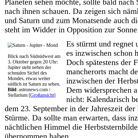
Planeten sehen möchte, sollte bald nach
nach ihnen schauen. Da zeigen sich näml
und Saturn und zum Monatsende auch di
steht im Widder in Opposition zur Sonne
Es stürmt und regnet u
es inzwischen schon h
Blick nach Südsüdwest am
Doch spätestens der 
3. Oktober gegen 20 Uhr:
Jupiter steht neben der
mancherorts macht deu
schmalen Sichel des
Mondes, etwas weiter
inzwischen der Herbs
südlich ist Saturn zu sehen.
Dem widersprechen a
Bild
: astronews.com /
Stellarium
[
Großansicht
]
nicht: Kalendarisch be
dem 23. September in der Jahreszeit de
Stürme. Da sollte man erwarten, dass i
nächtlichen Himmel die Herbststernbild
übernommen haben.