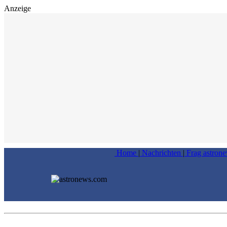
Anzeige
Home
|
Nachrichten
|
Frag astron