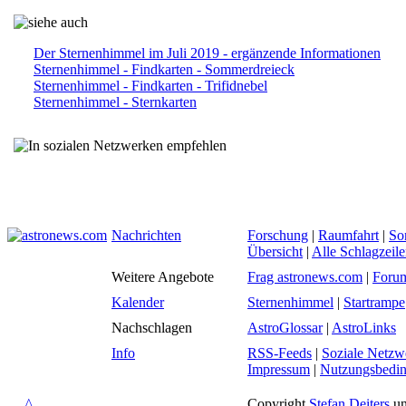
Der Sternenhimmel im Juli 2019 - ergänzende Informationen
Sternenhimmel - Findkarten - Sommerdreieck
Sternenhimmel - Findkarten - Trifidnebel
Sternenhimmel - Sternkarten
Nachrichten
Forschung
|
Raumfahrt
|
So
Übersicht
|
Alle Schlagzeil
Weitere Angebote
Frag astronews.com
|
Foru
Kalender
Sternenhimmel
|
Startrampe
Nachschlagen
AstroGlossar
|
AstroLinks
Info
RSS-Feeds
|
Soziale Netzw
Impressum
|
Nutzungsbedi
^
Copyright
Stefan Deiters
un