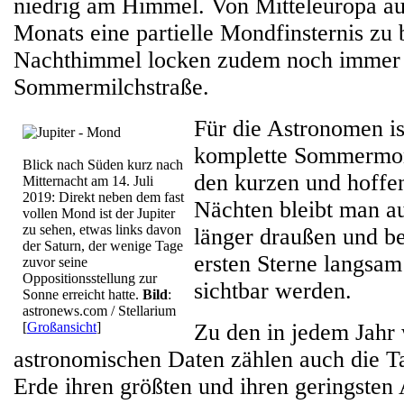
niedrig am Himmel. Von Mitteleuropa aus
Monats eine partielle Mondfinsternis zu
Nachthimmel locken zudem noch immer 
Sommermilchstraße.
Für die Astronomen ist
komplette Sommermona
Blick nach Süden kurz nach
den kurzen und hoffe
Mitternacht am 14. Juli
2019: Direkt neben dem fast
Nächten bleibt man a
vollen Mond ist der Jupiter
zu sehen, etwas links davon
länger draußen und be
der Saturn, der wenige Tage
ersten Sterne langs
zuvor seine
Oppositionsstellung zur
sichtbar werden.
Sonne erreicht hatte.
Bild
:
astronews.com / Stellarium
[
Großansicht
]
Zu den in jedem Jahr
astronomischen Daten zählen auch die T
Erde ihren größten und ihren geringsten