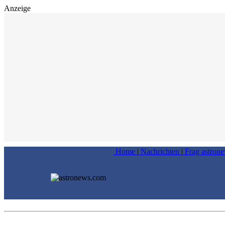
Anzeige
Home
|
Nachrichten
|
Frag astron