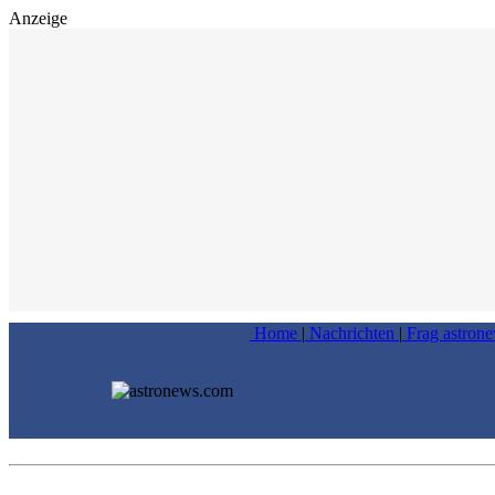
Anzeige
Home
|
Nachrichten
|
Frag astron