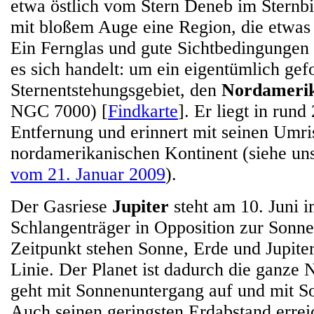
etwa östlich vom Stern Deneb im Sternbi
mit bloßem Auge eine Region, die etwas h
Ein Fernglas und gute Sichtbedingungen
es sich handelt: um ein eigentümlich gef
Sternentstehungsgebiet, den
Nordamerik
NGC 7000) [
Findkarte
]. Er liegt in rund
Entfernung und erinnert mit seinen Umri
nordamerikanischen Kontinent (siehe un
vom 21. Januar 2009
).
Der Gasriese
Jupiter
steht am 10. Juni i
Schlangenträger in Opposition zur Sonn
Zeitpunkt stehen Sonne, Erde und Jupiter
Linie. Der Planet ist dadurch die ganze 
geht mit Sonnenuntergang auf und mit S
Auch seinen geringsten Erdabstand errei