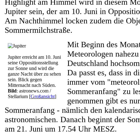
Highlight am Himmel wird in diesem Mo
Jupiter sein, der am 10. Juni in Oppositi
Am Nachthimmel locken zudem die Obje
Sommermilchstraße.
Mit Beginn des Monat
Meteorologen nahezu 
Jupiter erreicht am 10. Juni
Deutschland hochsomm
seine Oppositionsstellung
zur Sonne und wird die
Da passt es, dass in 
ganze Nacht über zu sehen
sein. Blick gegen
immer vom "meteorol
Mitternacht nach Süden.
Sommeranfang" zu les
Bild
: astronews.com /
Stellarium
[
Großansicht
]
genommen gibt es nur
Sommeranfang - nämlich den kalendaris
astronomischen. Danach beginnt der So
am 21. Juni um 17.54 Uhr MESZ.