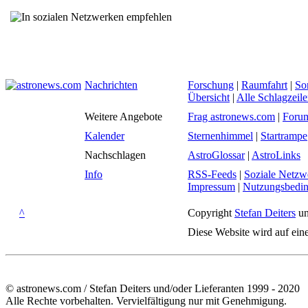
Nachrichten
Forschung
|
Raumfahrt
|
So
Übersicht
|
Alle Schlagzeil
Weitere Angebote
Frag astronews.com
|
Foru
Kalender
Sternenhimmel
|
Startrampe
Nachschlagen
AstroGlossar
|
AstroLinks
Info
RSS-Feeds
|
Soziale Netzw
Impressum
|
Nutzungsbedi
^
Copyright
Stefan Deiters
un
Diese Website wird auf ein
© astronews.com / Stefan Deiters und/oder Lieferanten 1999 - 2020
Alle Rechte vorbehalten. Vervielfältigung nur mit Genehmigung.