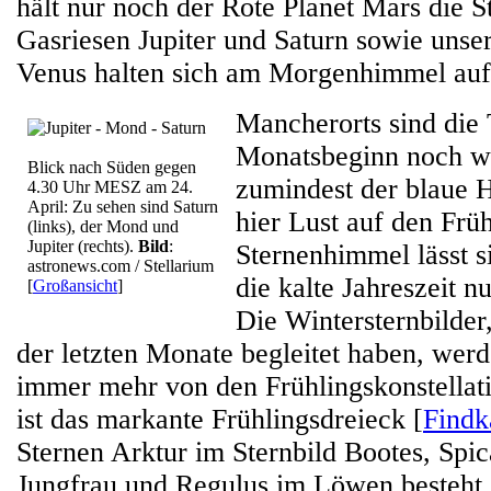
hält nur noch der Rote Planet Mars die St
Gasriesen Jupiter und Saturn sowie unse
Venus halten sich am Morgenhimmel auf
Mancherorts sind die
Monatsbeginn noch wi
Blick nach Süden gegen
zumindest der blaue
4.30 Uhr MESZ am 24.
April: Zu sehen sind Saturn
hier Lust auf den Frü
(links), der Mond und
Jupiter (rechts).
Bild
:
Sternenhimmel lässt s
astronews.com / Stellarium
die kalte Jahreszeit nu
[
Großansicht
]
Die Wintersternbilder
der letzten Monate begleitet haben, we
immer mehr von den Frühlingskonstellat
ist das markante Frühlingsdreieck [
Findk
Sternen Arktur im Sternbild Bootes, Spic
Jungfrau und Regulus im Löwen besteht,