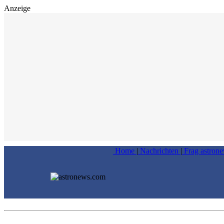
Anzeige
Home
|
Nachrichten
|
Frag astron