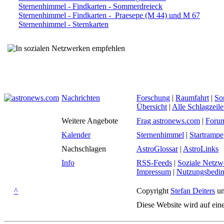
Sternenhimmel - Findkarten - Sommerdreieck
Sternenhimmel - Findkarten - Praesepe (M 44) und M 67
Sternenhimmel - Sternkarten
Nachrichten
Forschung
|
Raumfahrt
|
So
Übersicht
|
Alle Schlagzeil
Weitere Angebote
Frag astronews.com
|
Foru
Kalender
Sternenhimmel
|
Startrampe
Nachschlagen
AstroGlossar
|
AstroLinks
Info
RSS-Feeds
|
Soziale Netzw
Impressum
|
Nutzungsbedi
^
Copyright
Stefan Deiters
un
Diese Website wird auf ein