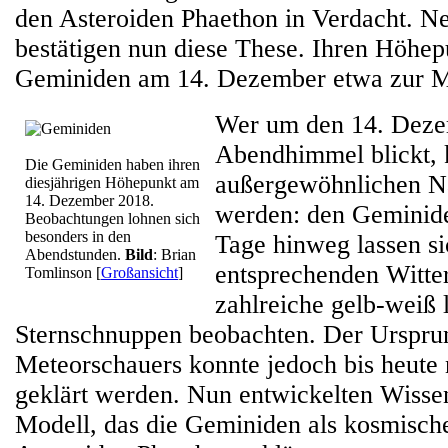
den Asteroiden Phaethon in Verdacht. 
bestätigen nun diese These. Ihren Höhep
Geminiden am 14. Dezember etwa zur Mi
Wer um den 14. Dezem
Abendhimmel blickt, 
Die Geminiden haben ihren
außergewöhnlichen Na
diesjährigen Höhepunkt am
14. Dezember 2018.
werden: den Geminid
Beobachtungen lohnen sich
besonders in den
Tage hinweg lassen si
Abendstunden.
Bild
:
Brian
entsprechenden Witte
Tomlinson
[
Großansicht
]
zahlreiche gelb-weiß 
Sternschnuppen beobachten. Der Urspru
Meteorschauers konnte jedoch bis heute n
geklärt werden. Nun entwickelten Wissen
Modell, das die Geminiden als kosmisch