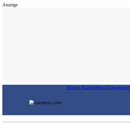
Anzeige
Home
|
Nachrichten
|
Frag astron