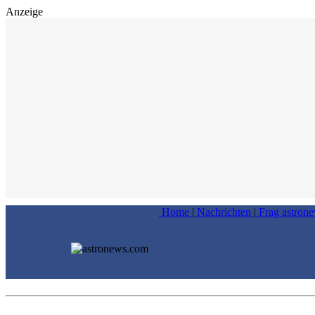
Anzeige
Home
|
Nachrichten
|
Frag astron