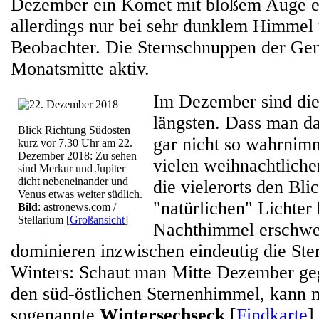
Dezember ein Komet mit bloßem Auge er
allerdings nur bei sehr dunklem Himmel 
Beobachter. Die Sternschnuppen der Gem
Monatsmitte aktiv.
Im Dezember sind di
längsten. Dass man das
Blick Richtung Südosten
gar nicht so wahrnimm
kurz vor 7.30 Uhr am 22.
Dezember 2018: Zu sehen
vielen weihnachtliche
sind Merkur und Jupiter
dicht nebeneinander und
die vielerorts den Bli
Venus etwas weiter südlich.
"natürlichen" Lichte
Bild
: astronews.com /
Stellarium
[
Großansicht
]
Nachthimmel erschwe
dominieren inzwischen eindeutig die Ster
Winters: Schaut man Mitte Dezember ge
den süd-östlichen Sternenhimmel, kann 
sogenannte
Wintersechseck
[
Findkarte
]