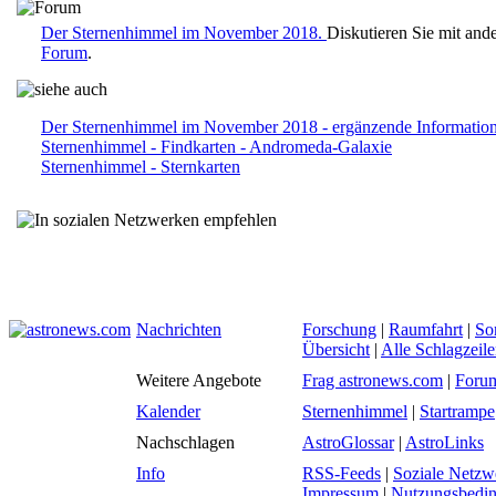
Der Sternenhimmel im November 2018.
Diskutieren Sie mit and
Forum
.
Der Sternenhimmel im November 2018 - ergänzende Informatio
Sternenhimmel - Findkarten - Andromeda-Galaxie
Sternenhimmel - Sternkarten
Nachrichten
Forschung
|
Raumfahrt
|
So
Übersicht
|
Alle Schlagzeil
Weitere Angebote
Frag astronews.com
|
Foru
Kalender
Sternenhimmel
|
Startrampe
Nachschlagen
AstroGlossar
|
AstroLinks
Info
RSS-Feeds
|
Soziale Netzw
Impressum
|
Nutzungsbedi