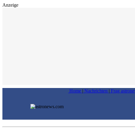
Anzeige
Home
|
Nachrichten
|
Frag astron