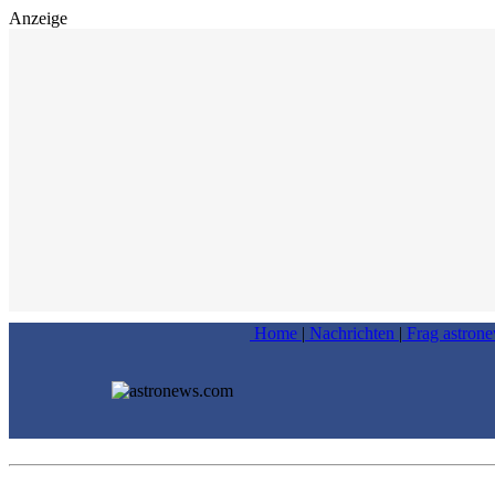
Anzeige
Home
|
Nachrichten
|
Frag astron