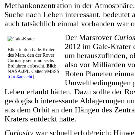
Methankonzentration in der Atmosphäre. 
Suche nach Leben interessant, bedeutet a
auch tatsächlich einmal vorhanden war od
Der Marsrover
Curios
2012 im Gale-Krater 
Blick in den Gale-Krater
um herauszufinden, ob
des Mars, den der Rover
Curiosity seit rund sechs
also vor Milliarden v
Erdjahren erforscht.
Bild
:
NASA/JPL-Caltech/MSSS
Roten Planeten einma
[
Großansicht
]
Umweltbedingungen ga
Leben erlaubt hätten. Dazu sollte der Ro
geologisch interessante Ablagerungen un
aus dem Orbit an den Hängen des Zentra
Kraters entdeckt hatte.
Curiosity
war schnell erfolgreich: Hinwe