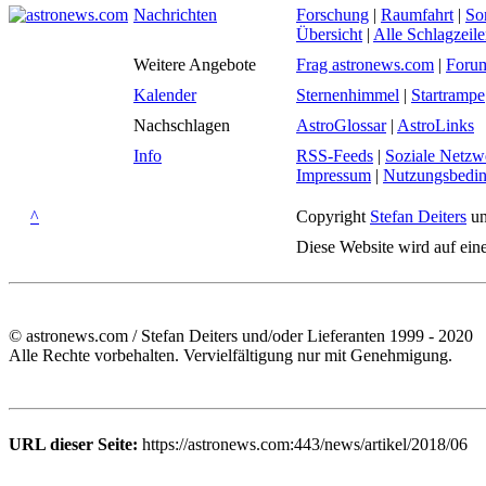
Nachrichten
Forschung
|
Raumfahrt
|
So
Übersicht
|
Alle Schlagzeil
Weitere Angebote
Frag astronews.com
|
Foru
Kalender
Sternenhimmel
|
Startrampe
Nachschlagen
AstroGlossar
|
AstroLinks
Info
RSS-Feeds
|
Soziale Netzw
Impressum
|
Nutzungsbedi
^
Copyright
Stefan Deiters
un
Diese Website wird auf ein
© astronews.com / Stefan Deiters und/oder Lieferanten 1999 - 2020
Alle Rechte vorbehalten. Vervielfältigung nur mit Genehmigung.
URL dieser Seite:
https://astronews.com:443/news/artikel/2018/06