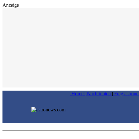
Anzeige
Home
|
Nachrichten
|
Frag astron