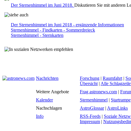
Der Sternenhimmel im Juni 2018.
Diskutieren Sie mit anderen L
Der Sternenhimmel im Juni 2018 - ergänzende Informationen
Sternenhimmel - Findkarten - Sommerdreieck
Sternenhimmel - Sternkarten
Nachrichten
Forschung
|
Raumfahrt
|
So
Übersicht
|
Alle Schlagzeil
Weitere Angebote
Frag astronews.com
|
Foru
Kalender
Sternenhimmel
|
Startrampe
Nachschlagen
AstroGlossar
|
AstroLinks
Info
RSS-Feeds
|
Soziale Netzw
Impressum
|
Nutzungsbedi