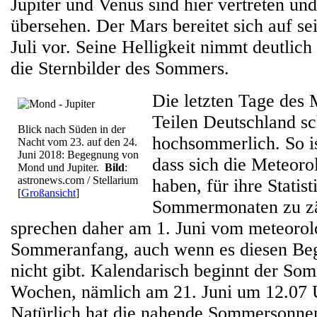
Jupiter und Venus sind hier vertreten un
übersehen. Der Mars bereitet sich auf s
Juli vor. Seine Helligkeit nimmt deutlic
die Sternbilder des Sommers.
Die letzten Tage des 
Teilen Deutschland s
Blick nach Süden in der
hochsommerlich. So i
Nacht vom 23. auf den 24.
Juni 2018: Begegnung von
dass sich die Meteoro
Mond und Jupiter.
Bild
:
astronews.com / Stellarium
haben, für ihre Statis
[
Großansicht
]
Sommermonaten zu z
sprechen daher am 1. Juni vom meteorol
Sommeranfang, auch wenn es diesen Begr
nicht gibt. Kalendarisch beginnt der Som
Wochen, nämlich am 21. Juni um 12.07
Natürlich hat die nahende Sommersonne