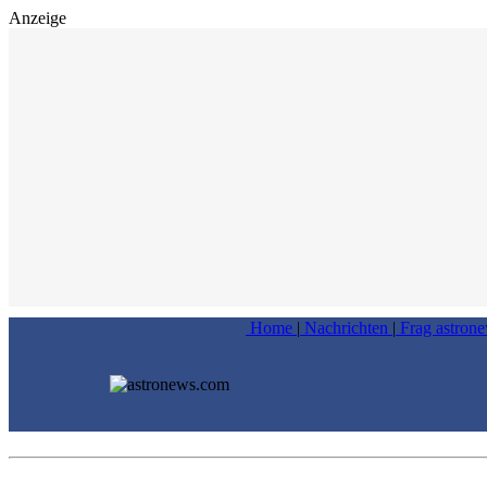
Anzeige
Home
|
Nachrichten
|
Frag astron