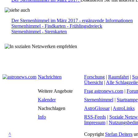
Der Sternenhimmel im März 2017 - ergänzende Informationen
Sternenhimmel - Findkarten - Frühlingsdreieck
Sternenhimmel - Sternkarten
Nachrichten
Forschung
|
Raumfahrt
|
So
Übersicht
|
Alle Schlagzeil
Weitere Angebote
Frag astronews.com
|
Foru
Kalender
Sternenhimmel
|
Startrampe
Nachschlagen
AstroGlossar
|
AstroLinks
Info
RSS-Feeds
|
Soziale Netzw
Impressum
|
Nutzungsbedi
^
Copyright
Stefan Deiters
un