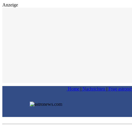
Anzeige
Home
|
Nachrichten
|
Frag astron