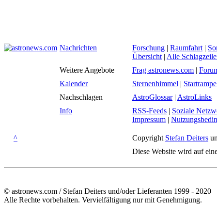
Nachrichten
Forschung
|
Raumfahrt
|
So
Übersicht
|
Alle Schlagzeil
Weitere Angebote
Frag astronews.com
|
Foru
Kalender
Sternenhimmel
|
Startrampe
Nachschlagen
AstroGlossar
|
AstroLinks
Info
RSS-Feeds
|
Soziale Netzw
Impressum
|
Nutzungsbedi
^
Copyright
Stefan Deiters
un
Diese Website wird auf ein
© astronews.com / Stefan Deiters und/oder Lieferanten 1999 - 2020
Alle Rechte vorbehalten. Vervielfältigung nur mit Genehmigung.