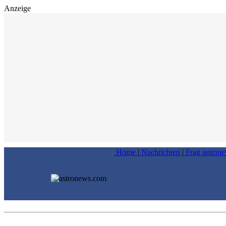
Anzeige
Home
|
Nachrichten
|
Frag astron