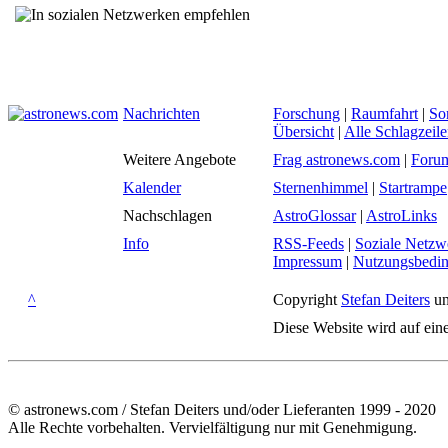
Nachrichten
Forschung
|
Raumfahrt
|
So
Übersicht
|
Alle Schlagzeil
Weitere Angebote
Frag astronews.com
|
Foru
Kalender
Sternenhimmel
|
Startrampe
Nachschlagen
AstroGlossar
|
AstroLinks
Info
RSS-Feeds
|
Soziale Netzw
Impressum
|
Nutzungsbedi
^
Copyright
Stefan Deiters
un
Diese Website wird auf ein
© astronews.com / Stefan Deiters und/oder Lieferanten 1999 - 2020
Alle Rechte vorbehalten. Vervielfältigung nur mit Genehmigung.