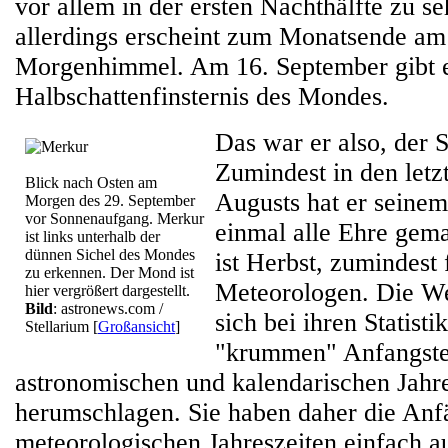
vor allem in der ersten Nachthälfte zu s
allerdings erscheint zum Monatsende am 
Morgenhimmel. Am 16. September gibt 
Halbschattenfinsternis des Mondes.
Das war er also, der
Zumindest in den letz
Blick nach Osten am
Augusts hat er sein
Morgen des 29. September
vor Sonnenaufgang. Merkur
einmal alle Ehre gem
ist links unterhalb der
dünnen Sichel des Mondes
ist Herbst, zumindest 
zu erkennen. Der Mond ist
Meteorologen. Die We
hier vergrößert dargestellt.
Bild
: astronews.com /
sich bei ihren Statisti
Stellarium
[
Großansicht
]
"krummen" Anfangste
astronomischen und kalendarischen Jahr
herumschlagen. Sie haben daher die Anf
meteorologischen Jahreszeiten einfach a