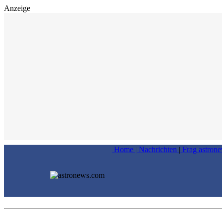
Anzeige
Home
|
Nachrichten
|
Frag astron