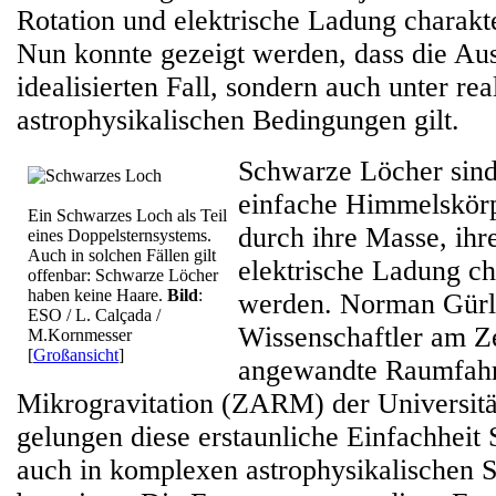
Rotation und elektrische Ladung charakte
Nun konnte gezeigt werden, dass die Aus
idealisierten Fall, sondern auch unter rea
astrophysikalischen Bedingungen gilt.
Schwarze Löcher sind
einfache Himmelskörp
Ein Schwarzes Loch als Teil
durch ihre Masse, ihr
eines Doppelsternsystems.
Auch in solchen Fällen gilt
elektrische Ladung cha
offenbar: Schwarze Löcher
haben keine Haare.
Bild
:
werden. Norman Gürl
ESO / L. Calçada /
Wissenschaftler am Z
M.Kornmesser
[
Großansicht
]
angewandte Raumfahr
Mikrogravitation (ZARM) der Universität
gelungen diese erstaunliche Einfachheit
auch in komplexen astrophysikalischen S