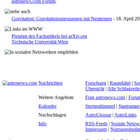
astronews.com Forum
.
Gravitation: Gravitationsmessungen mit Neutronen
- 18. April 2
Preprint des Fachartikels bei arXiv.org
Technische Universität Wien
Nachrichten
Forschung
|
Raumfahrt
|
So
Übersicht
|
Alle Schlagzeil
Weitere Angebote
Frag astronews.com
|
Foru
Kalender
Sternenhimmel
|
Startrampe
Nachschlagen
AstroGlossar
|
AstroLinks
Info
RSS-Feeds
|
Soziale Netzw
Impressum
|
Nutzungsbedi