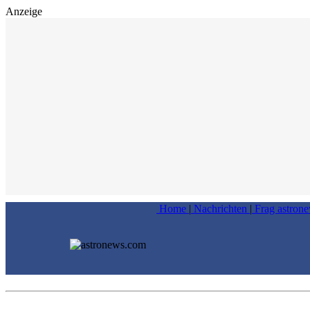
Anzeige
Home
|
Nachrichten
|
Frag astron