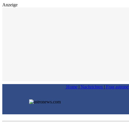
Anzeige
Home
|
Nachrichten
|
Frag astron