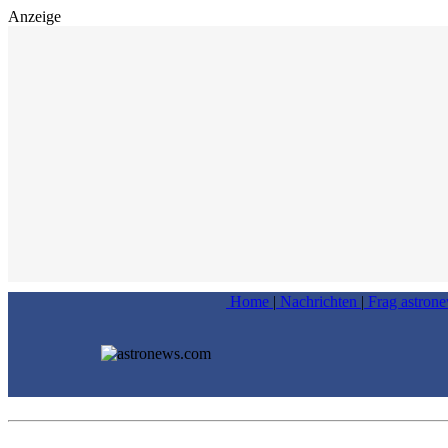
Anzeige
Home
|
Nachrichten
|
Frag astron