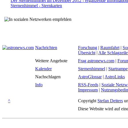
Der Sternenhimmel im Dezember 2012 - ergänzende Informatio
Sternenhimmel - Sternkarten
Nachrichten
Forschung
|
Raumfahrt
|
So
Übersicht
|
Alle Schlagzeil
Weitere Angebote
Frag astronews.com
|
Foru
Kalender
Sternenhimmel
|
Startrampe
Nachschlagen
AstroGlossar
|
AstroLinks
Info
RSS-Feeds
|
Soziale Netzw
Impressum
|
Nutzungsbedi
^
Copyright
Stefan Deiters
un
Diese Website wird auf ein