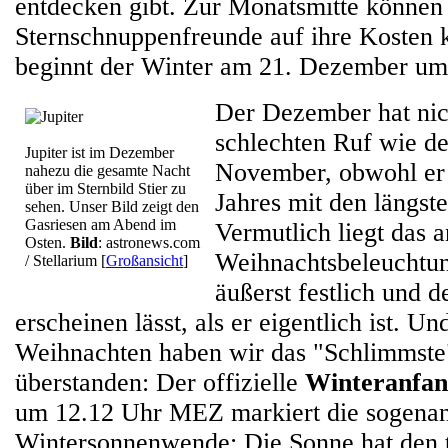
entdecken gibt. Zur Monatsmitte können
Sternschnuppenfreunde auf ihre Kosten 
beginnt der Winter am 21. Dezember u
Der Dezember hat nic
schlechten Ruf wie de
Jupiter ist im Dezember
November, obwohl er
nahezu die gesamte Nacht
über im Sternbild Stier zu
Jahres mit den längste
sehen. Unser Bild zeigt den
Gasriesen am Abend im
Vermutlich liegt das a
Osten.
Bild
: astronews.com
Weihnachtsbeleuchtun
/ Stellarium
[
Großansicht
]
äußerst festlich und d
erscheinen lässt, als er eigentlich ist. U
Weihnachten haben wir das "Schlimmste
überstanden: Der offizielle
Winteranfan
um 12.12 Uhr MEZ markiert die sogena
Wintersonnenwende: Die Sonne hat den ti