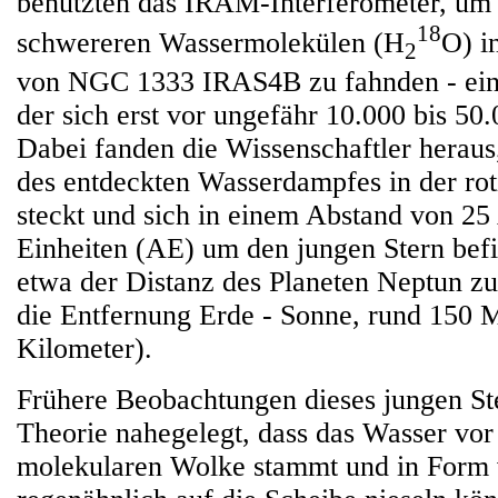
benutzten das IRAM-Interferometer, um
18
schwereren Wassermolekülen (H
O) i
2
von NGC 1333 IRAS4B zu fahnden - ein
der sich erst vor ungefähr 10.000 bis 50.
Dabei fanden die Wissenschaftler heraus,
des entdeckten Wasserdampfes in der ro
steckt und sich in einem Abstand von 2
Einheiten (AE) um den jungen Stern befin
etwa der Distanz des Planeten Neptun zu
die Entfernung Erde - Sonne, rund 150 M
Kilometer).
Frühere Beobachtungen dieses jungen Ste
Theorie nahegelegt, dass das Wasser vor
molekularen Wolke stammt und in Form