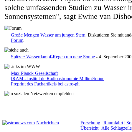
solche umfassenden Studien zu Wasser i
Sonnensystemen", sagt Ewine van Disho
Große Mengen Wasser um jungen Stern.
Diskutieren Sie mit an
Forum
.
Spitzer: Wasserdampf-Regen um neue Sonne
- 4. September 200
Max-Planck-Gesellschaft
IRAM - Institut de Radioastronomie Millimétrique
Preprint des Fachartikels bei astro-ph
Nachrichten
Forschung
|
Raumfahrt
|
So
Übersicht
|
Alle Schlagzeil