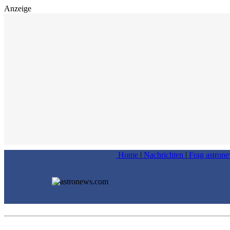
Anzeige
Home
|
Nachrichten
|
Frag astron