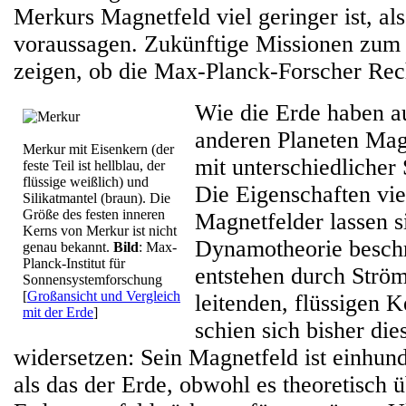
Merkurs Magnetfeld viel geringer ist, al
voraussagen. Zukünftige Missionen zu
zeigen, ob die Max-Planck-Forscher Re
Wie die Erde haben a
anderen Planeten Mag
Merkur mit Eisenkern (der
mit unterschiedlicher 
feste Teil ist hellblau, der
flüssige weißlich) und
Die Eigenschaften vie
Silikatmantel (braun). Die
Größe des festen inneren
Magnetfelder lassen s
Kerns von Merkur ist nicht
Dynamotheorie beschr
genau bekannt.
Bild
: Max-
Planck-Institut für
entstehen durch Ström
Sonnensystemforschung
[
Großansicht und Vergleich
leitenden, flüssigen 
mit der Erde
]
schien sich bisher die
widersetzen: Sein Magnetfeld ist einhun
als das der Erde, obwohl es theoretisch 