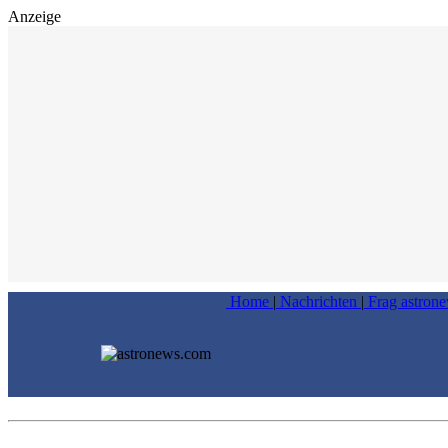
Anzeige
Home
|
Nachrichten
|
Frag astron