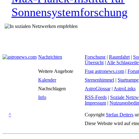
Sonnensystemforschung
Nachrichten
Forschung
|
Raumfahrt
|
So
Übersicht
|
Alle Schlagzeil
Weitere Angebote
Frag astronews.com
|
Foru
Kalender
Sternenhimmel
|
Startrampe
Nachschlagen
AstroGlossar
|
AstroLinks
Info
RSS-Feeds
|
Soziale Netzw
Impressum
|
Nutzungsbedi
^
Copyright
Stefan Deiters
un
Diese Website wird auf ein