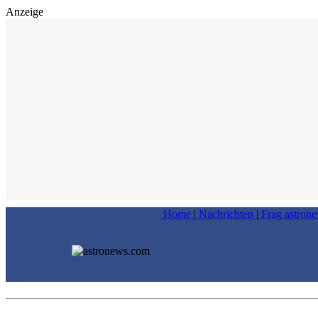
Anzeige
Home
|
Nachrichten
|
Frag astron