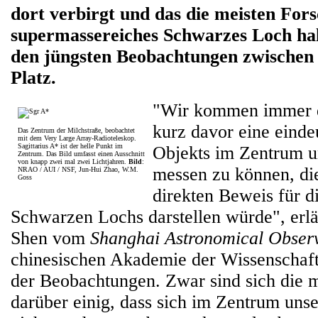
dort verbirgt und das die meisten Fors
supermassereiches Schwarzes Loch hal
den jüngsten Beobachtungen zwischen
Platz.
"Wir kommen immer di
kurz davor eine einde
Das Zentrum der Milchstraße, beobachtet
mit dem Very Large Array-Radioteleskop.
Sagittarius A* ist der helle Punkt im
Objekts im Zentrum u
Zentrum. Das Bild umfasst einen Ausschnitt
von knapp zwei mal zwei Lichtjahren.
Bild
:
messen zu können, die
NRAO / AUI / NSF, Jun-Hui Zhao, W.M.
Goss
direkten Beweis für d
Schwarzen Lochs darstellen würde", erlä
Shen vom
Shanghai Astronomical Obser
chinesischen Akademie der Wissenschaf
der Beobachtungen. Zwar sind sich die 
darüber einig, dass sich im Zentrum uns