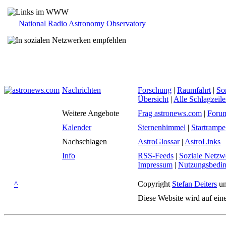
National Radio Astronomy Observatory
Nachrichten
Forschung
|
Raumfahrt
|
So
Übersicht
|
Alle Schlagzeil
Weitere Angebote
Frag astronews.com
|
Foru
Kalender
Sternenhimmel
|
Startrampe
Nachschlagen
AstroGlossar
|
AstroLinks
Info
RSS-Feeds
|
Soziale Netzw
Impressum
|
Nutzungsbedi
^
Copyright
Stefan Deiters
un
Diese Website wird auf ein