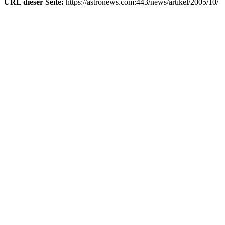
URL dieser Seite:
https://astronews.com:443/news/artikel/2005/10/