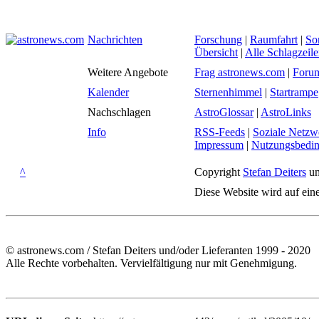
Nachrichten
Forschung
|
Raumfahrt
|
So
Übersicht
|
Alle Schlagzeil
Weitere Angebote
Frag astronews.com
|
Foru
Kalender
Sternenhimmel
|
Startrampe
Nachschlagen
AstroGlossar
|
AstroLinks
Info
RSS-Feeds
|
Soziale Netzw
Impressum
|
Nutzungsbedi
^
Copyright
Stefan Deiters
un
Diese Website wird auf ein
© astronews.com / Stefan Deiters und/oder Lieferanten 1999 - 2020
Alle Rechte vorbehalten. Vervielfältigung nur mit Genehmigung.