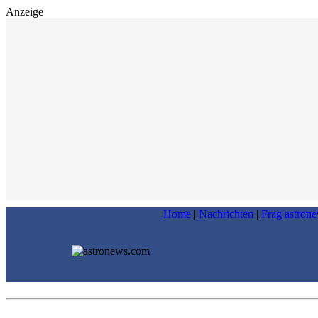
Anzeige
Home
|
Nachrichten
|
Frag astron