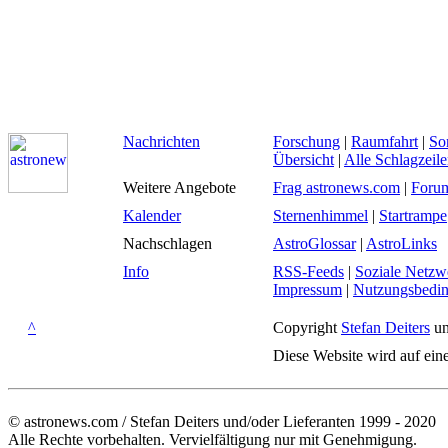
Nachrichten
Forschung
|
Raumfahrt
|
So
Übersicht
|
Alle Schlagzeil
Weitere Angebote
Frag astronews.com
|
Foru
Kalender
Sternenhimmel
|
Startrampe
Nachschlagen
AstroGlossar
|
AstroLinks
Info
RSS-Feeds
|
Soziale Netzw
Impressum
|
Nutzungsbedi
^
Copyright
Stefan Deiters
un
Diese Website wird auf ein
© astronews.com / Stefan Deiters und/oder Lieferanten 1999 - 2020
Alle Rechte vorbehalten. Vervielfältigung nur mit Genehmigung.