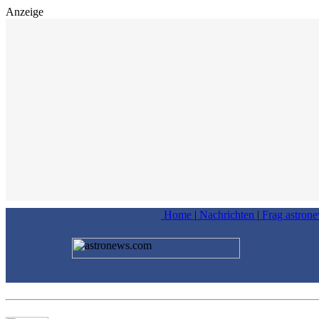
Anzeige
Home
|
Nachrichten
|
Frag astron