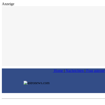
Anzeige
Home
|
Nachrichten
|
Frag astron