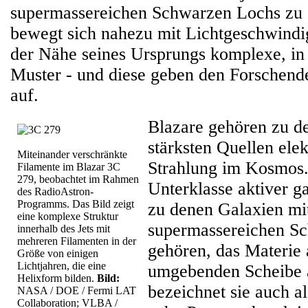
supermassereichen Schwarzen Lochs zu 
bewegt sich nahezu mit Lichtgeschwindig
der Nähe seines Ursprungs komplexe, in 
Muster - und diese geben den Forschende
auf.
Blazare gehören zu de
stärksten Quellen ele
Miteinander verschränkte
Strahlung im Kosmos. 
Filamente im Blazar 3C
279, beobachtet im Rahmen
Unterklasse aktiver g
des RadioAstron-
Programms. Das Bild zeigt
zu denen Galaxien mi
eine komplexe Struktur
supermassereichen S
innerhalb des Jets mit
mehreren Filamenten in der
gehören, das Materie 
Größe von einigen
Lichtjahren, die eine
umgebenden Scheibe a
Helixform bilden.
Bild:
bezeichnet sie auch a
NASA / DOE / Fermi LAT
Collaboration; VLBA /