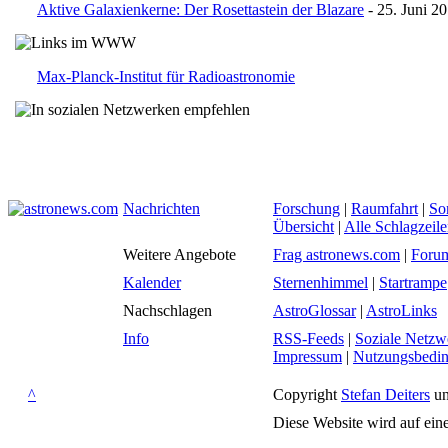
Aktive Galaxienkerne: Der Rosettastein der Blazare
- 25. Juni 2
Max-Planck-Institut für Radioastronomie
Nachrichten
Forschung
|
Raumfahrt
|
So
Übersicht
|
Alle Schlagzeil
Weitere Angebote
Frag astronews.com
|
Foru
Kalender
Sternenhimmel
|
Startrampe
Nachschlagen
AstroGlossar
|
AstroLinks
Info
RSS-Feeds
|
Soziale Netzw
Impressum
|
Nutzungsbedi
^
Copyright
Stefan Deiters
un
Diese Website wird auf ein